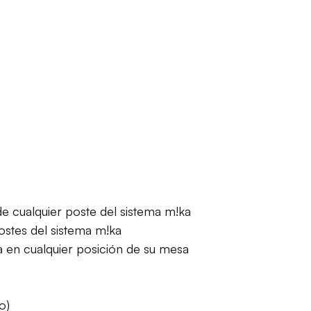
 cualquier poste del sistema m!ka
stes del sistema m!ka
a en cualquier posición de su mesa
o)