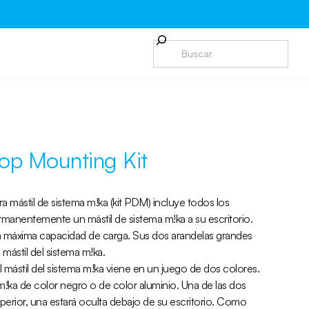
op Mounting Kit
a mástil de sistema m!ka (kit PDM) incluye todos los
rmanentemente un mástil de sistema m!ka a su escritorio.
 la máxima capacidad de carga. Sus dos arandelas grandes
mástil del sistema m!ka.
 mástil del sistema m!ka viene en un juego de dos colores.
 m!ka de color negro o de color aluminio. Una de las dos
superior, una estará oculta debajo de su escritorio. Como