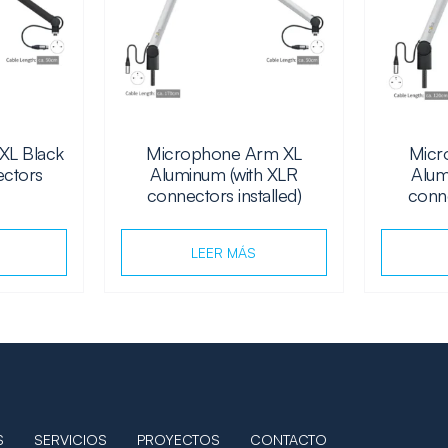
XL Black
Microphone Arm XL
Micr
ectors
Aluminum (with XLR
Alum
connectors installed)
conne
LEER MÁS
S
SERVICIOS
PROYECTOS
CONTACTO