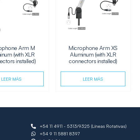
ophone Arm M
Microphone Arm XS
inum (with XLR
Aluminum (with XLR
ctors installed)
connectors installed)
LEER MÁS
LEER MÁS
+54 11 4911 - 5313/9325 (Líneas Rotativas)
+54 9 11 5881 8397