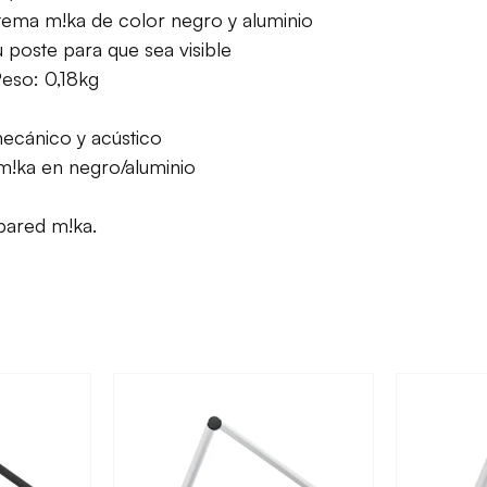
tema m!ka de color negro y aluminio
u poste para que sea visible
Peso: 0,18kg
ecánico y acústico
m!ka en negro/aluminio
pared m!ka.