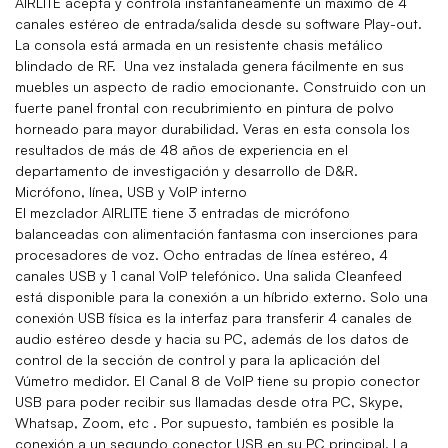
AIRLITE acepta y controla instantáneamente un máximo de 4
canales estéreo de entrada/salida desde su software Play-out.
La consola está armada en un resistente chasis metálico
blindado de RF. Una vez instalada genera fácilmente en sus
muebles un aspecto de radio emocionante. Construido con un
fuerte panel frontal con recubrimiento en pintura de polvo
horneado para mayor durabilidad. Veras en esta consola los
resultados de más de 48 años de experiencia en el
departamento de investigación y desarrollo de D&R.
Micrófono, línea, USB y VoIP interno
El mezclador AIRLITE tiene 3 entradas de micrófono
balanceadas con alimentación fantasma con inserciones para
procesadores de voz. Ocho entradas de línea estéreo, 4
canales USB y 1 canal VoIP telefónico. Una salida Cleanfeed
está disponible para la conexión a un híbrido externo. Solo una
conexión USB física es la interfaz para transferir 4 canales de
audio estéreo desde y hacia su PC, además de los datos de
control de la sección de control y para la aplicación del
Vúmetro medidor. El Canal 8 de VoIP tiene su propio conector
USB para poder recibir sus llamadas desde otra PC, Skype,
Whatsap, Zoom, etc . Por supuesto, también es posible la
conexión a un segundo conector USB en su PC principal. La