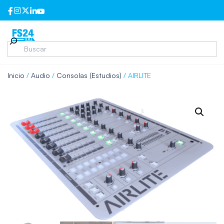
Inicio
/
Audio
/
Consolas (Estudios)
/ AIRLITE