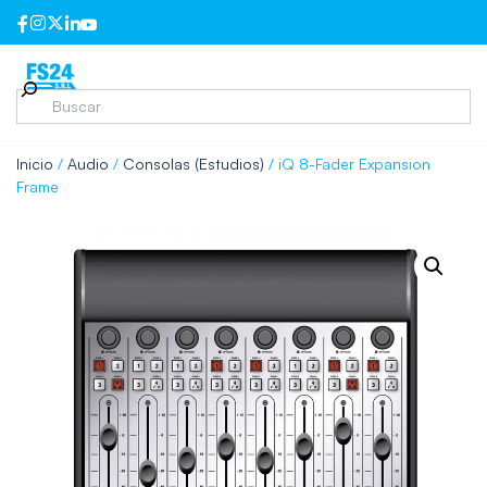
Inicio
/
Audio
/
Consolas (Estudios)
/ iQ 8-Fader Expansion
Frame