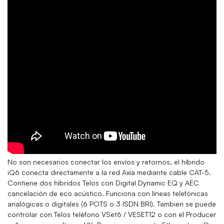
No son necesarios conectar los envíos y retornos, el híbrido
iQ6 conecta directamente a la red Axia mediante cable CAT-5.
Contiene dos híbridos Telos con Digital Dynamic EQ y AEC
cancelación de eco acústico. Funciona con líneas telefónicas
analógicas o digitales (6 POTS o 3 ISDN BRI). También se puede
controlar con Telos teléfono VSet6 / VESET12 o con el Producer