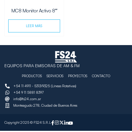
MC8 Monitor Activo 8″
LEER MÁS
EQUIPOS PARA EMISORAS DE AM & FM
PRODUCTOS
SERVICIOS
PROYECTOS
CONTACTO
+54 11 4911 - 5313/9325 (Líneas Rotativas)
+54 9 11 5881 8397
info@fs24.com.ar
Monteagudo 278, Ciudad de Buenos Aires
Copyright 2025 © FS24 S.R.L