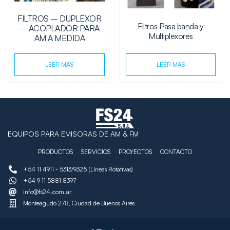
FILTROS – DUPLEXOR
Filtros Pasa banda y
– ACOPLADOR PARA
Multiplexores
AM A MEDIDA
LEER MÁS
LEER MÁS
EQUIPOS PARA EMISORAS DE AM & FM
PRODUCTOS
SERVICIOS
PROYECTOS
CONTACTO
+54 11 4911 - 5313/9325 (Líneas Rotativas)
+54 9 11 5881 8397
info@fs24.com.ar
Monteagudo 278, Ciudad de Buenos Aires