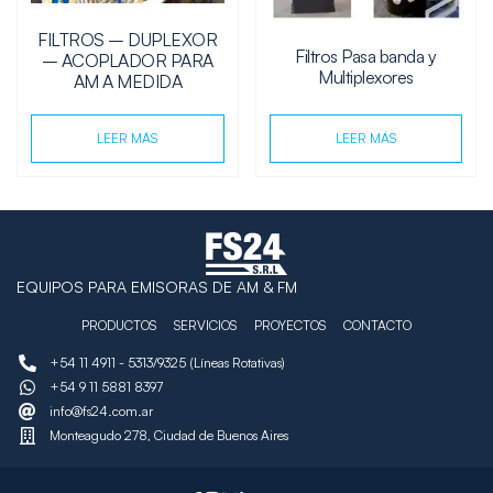
FILTROS – DUPLEXOR
Filtros Pasa banda y
– ACOPLADOR PARA
Multiplexores
AM A MEDIDA
LEER MÁS
LEER MÁS
EQUIPOS PARA EMISORAS DE AM & FM
PRODUCTOS
SERVICIOS
PROYECTOS
CONTACTO
+54 11 4911 - 5313/9325 (Líneas Rotativas)
+54 9 11 5881 8397
info@fs24.com.ar
Monteagudo 278, Ciudad de Buenos Aires