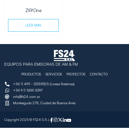
ZIP/One
LEER MÁS
EQUIPOS PARA EMISORAS DE AM & FM
PRODUCTOS
SERVICIOS
PROYECTOS
CONTACTO
+54 11 4911 - 5313/9325 (Líneas Rotativas)
+54 9 11 5881 8397
info@fs24.com.ar
Monteagudo 278, Ciudad de Buenos Aires
Copyright 2025 © FS24 S.R.L