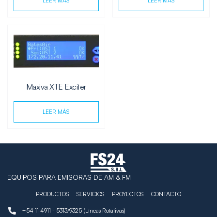
LEER MÁS
LEER MÁS
Maxiva XTE Exciter
LEER MÁS
EQUIPOS PARA EMISORAS DE AM & FM
PRODUCTOS
SERVICIOS
PROYECTOS
CONTACTO
+54 11 4911 - 5313/9325 (Líneas Rotativas)