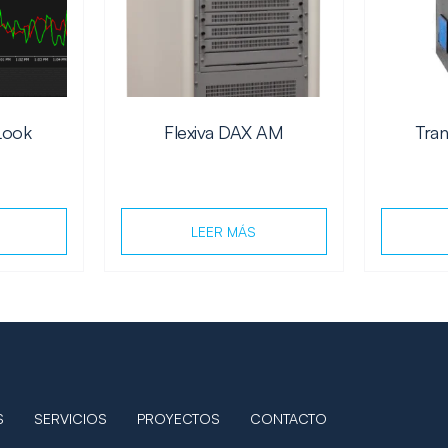
eLook
Flexiva DAX AM
Tra
LEER MÁS
S
SERVICIOS
PROYECTOS
CONTACTO