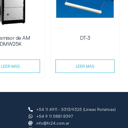
nsmisor de AM
DT-3
DMW25K
LEER MÁS
LEER MÁS
+54 11 4911 - 5313/9325 (Líneas Rotativas)
+54 9 11 5881 8397
info@fs24.com.ar