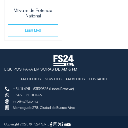
Válvulas de Potencia
National
LEER MÁS
EQUIPOS PARA EMISORAS DE AM & FM
PRODUCTOS
SERVICIOS
PROYECTOS
CONTACTO
+54 11 4911 - 5313/9325 (Líneas Rotativas)
+54 9 11 5881 8397
info@fs24.com.ar
Monteagudo 278, Ciudad de Buenos Aires
Copyright 2025 © FS24 S.R.L