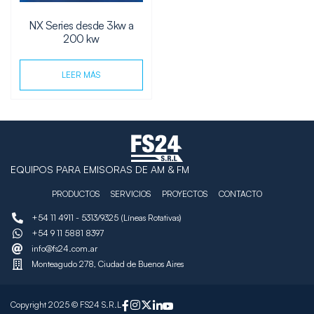
NX Series desde 3kw a
200 kw
LEER MÁS
EQUIPOS PARA EMISORAS DE AM & FM
PRODUCTOS
SERVICIOS
PROYECTOS
CONTACTO
+54 11 4911 - 5313/9325 (Líneas Rotativas)
+54 9 11 5881 8397
info@fs24.com.ar
Monteagudo 278, Ciudad de Buenos Aires
Copyright 2025 © FS24 S.R.L