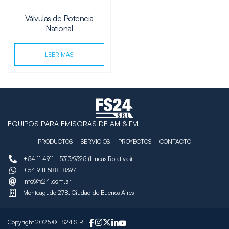
Válvulas de Potencia
National
LEER MÁS
EQUIPOS PARA EMISORAS DE AM & FM
PRODUCTOS
SERVICIOS
PROYECTOS
CONTACTO
+54 11 4911 - 5313/9325 (Líneas Rotativas)
+54 9 11 5881 8397
info@fs24.com.ar
Monteagudo 278, Ciudad de Buenos Aires
Copyright 2025 © FS24 S.R.L