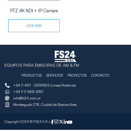
PTZ 4K NDI + IP Camara
LEER MÁS
EQUIPOS PARA EMISORAS DE AM & FM
PRODUCTOS
SERVICIOS
PROYECTOS
CONTACTO
+54 11 4911 - 5313/9325 (Líneas Rotativas)
+54 9 11 5881 8397
info@fs24.com.ar
Monteagudo 278, Ciudad de Buenos Aires
Copyright 2025 © FS24 S.R.L