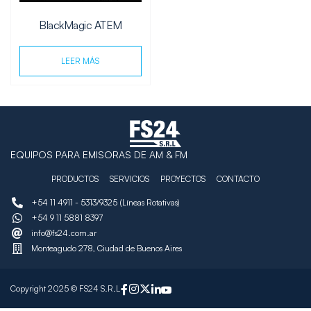
BlackMagic ATEM
LEER MÁS
EQUIPOS PARA EMISORAS DE AM & FM
PRODUCTOS
SERVICIOS
PROYECTOS
CONTACTO
+54 11 4911 - 5313/9325 (Líneas Rotativas)
+54 9 11 5881 8397
info@fs24.com.ar
Monteagudo 278, Ciudad de Buenos Aires
Copyright 2025 © FS24 S.R.L