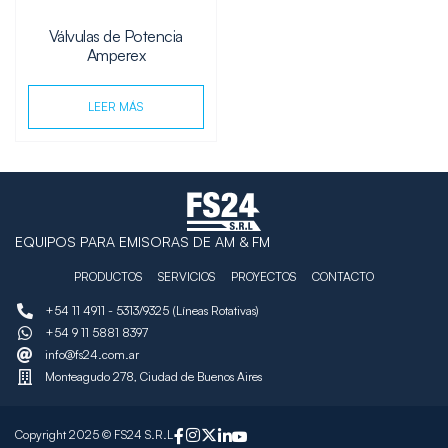
Válvulas de Potencia
Amperex
LEER MÁS
EQUIPOS PARA EMISORAS DE AM & FM
PRODUCTOS
SERVICIOS
PROYECTOS
CONTACTO
+54 11 4911 - 5313/9325 (Líneas Rotativas)
+54 9 11 5881 8397
info@fs24.com.ar
Monteagudo 278, Ciudad de Buenos Aires
Copyright 2025 © FS24 S.R.L