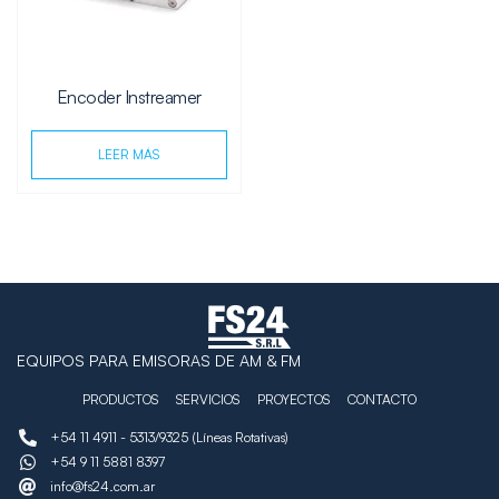
Encoder Instreamer
LEER MÁS
EQUIPOS PARA EMISORAS DE AM & FM
PRODUCTOS
SERVICIOS
PROYECTOS
CONTACTO
+54 11 4911 - 5313/9325 (Líneas Rotativas)
+54 9 11 5881 8397
info@fs24.com.ar