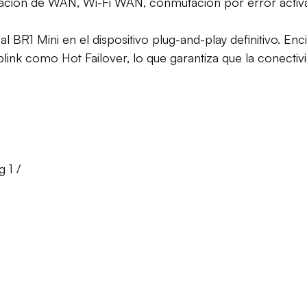
ión de WAN, Wi-Fi WAN, conmutación por error activa, 
 BR1 Mini en el dispositivo plug-and-play definitivo. En
nk como Hot Failover, lo que garantiza que la conectivi
 1 /