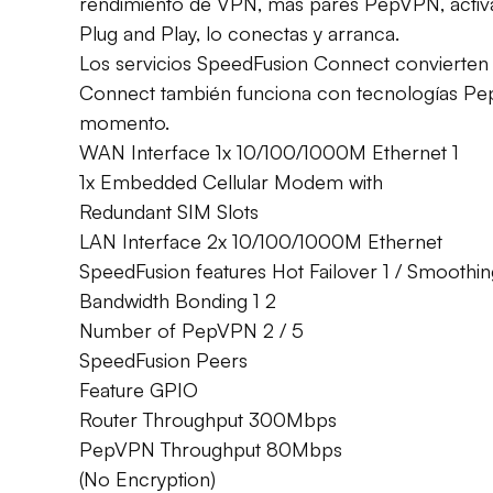
rendimiento de VPN, más pares PepVPN, activac
Plug and Play, lo conectas y arranca.
Los servicios SpeedFusion Connect convierten al
Connect también funciona con tecnologías Pepli
momento.
WAN Interface 1x 10/100/1000M Ethernet 1
1x Embedded Cellular Modem with
Redundant SIM Slots
LAN Interface 2x 10/100/1000M Ethernet
SpeedFusion features Hot Failover 1 / Smoothing
Bandwidth Bonding 1 2
Number of PepVPN 2 / 5
SpeedFusion Peers
Feature GPIO
Router Throughput 300Mbps
PepVPN Throughput 80Mbps
(No Encryption)