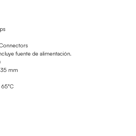
bps
 Connectors
cluye fuente de alimentación.
)
 x 35 mm
– 65°C