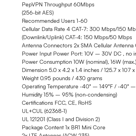
PepVPN Throughput 60Mbps
(256-bit AES)
Recommended Users 1-60
Cellular Data Rate 4 CAT-7: 300 Mbps/150 M
(Downlink/Uplink) CAT-4: 150 Mbps/50 Mbps
Antenna Connectors 2x SMA Cellular Antenna
Power Input Power Port: 10V – 30V DC , no in
Power Consumption 10W (nominal), 16W (max.
Dimension 5.0 x 4.2 x 1.4 inches / 125.7 x 107
Weight 0.95 pounds / 430 grams
Operating Temperature -40° – 149°F / -40° 
Humidity 15% – 95% (non-condensing)
Certifications FCC, CE, RoHS
UL+CUL (62368-1)
UL 121201 (Class I and Division 2)
Package Content 1x BR1 Mini Core
2x LTE Antennas (ACW-235)