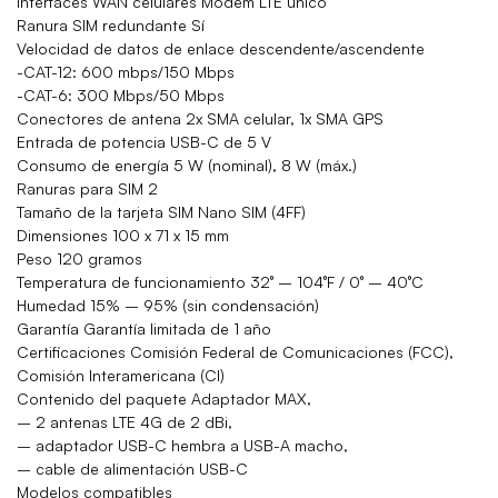
Interfaces WAN celulares Módem LTE único
Ranura SIM redundante Sí
Velocidad de datos de enlace descendente/ascendente
-CAT-12: 600 mbps/150 Mbps
-CAT-6: 300 Mbps/50 Mbps
Conectores de antena 2x SMA celular, 1x SMA GPS
Entrada de potencia USB-C de 5 V
Consumo de energía 5 W (nominal), 8 W (máx.)
Ranuras para SIM 2
Tamaño de la tarjeta SIM Nano SIM (4FF)
Dimensiones 100 x 71 x 15 mm
Peso 120 gramos
Temperatura de funcionamiento 32° – 104°F / 0° – 40°C
Humedad 15% – 95% (sin condensación)
Garantía Garantía limitada de 1 año
Certificaciones Comisión Federal de Comunicaciones (FCC),
Comisión Interamericana (CI)
Contenido del paquete Adaptador MAX,
– 2 antenas LTE 4G de 2 dBi,
– adaptador USB-C hembra a USB-A macho,
– cable de alimentación USB-C
Modelos compatibles