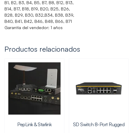
B1, B2, B3, B4, B5, B7, B8, B12, B13,
B14, B17, B18, B19, B20, B25, B26,
B28, B29, B30, B32,B34, B38, B39,
B40, B41, B42, B46, B48, B66, B71
Garantía del vendedor: 1 años
Productos relacionados
PepLink & Starlink
SD Switch 8-Port Rugged