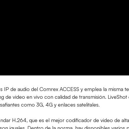
res IP de audio del Comrex ACCESS y emplea la misma tec
ing de video en vivo con calidad de transmisión. LiveShot
afiantes como 3G, 4G y enlaces satelitales.
stándar H.264, que es el mejor codificador de video de a
on iguales. Dentro de la norma, hay disponibles varios 