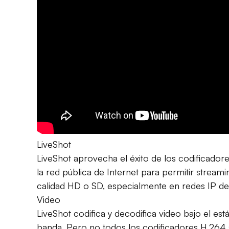
LiveShot
LiveShot aprovecha el éxito de los codificado
la red pública de Internet para permitir stream
calidad HD o SD, especialmente en redes IP des
Video
LiveShot codifica y decodifica video bajo el e
banda. Pero no todos los codificadores H.264 s