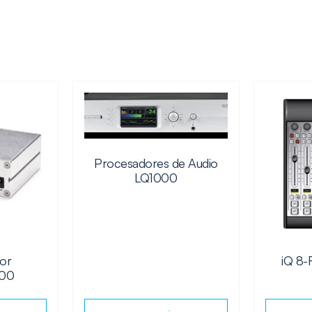
Procesadores de Audio
LQ1000
dor
iQ 8-
100