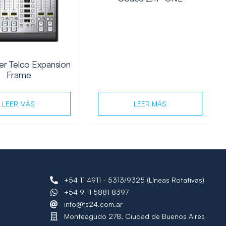
er Telco Expansion
Frame
LEER MÁS
LEER MÁS
+54 11 4911 - 5313/9325 (Líneas Rotativas)
+54 9 11 5881 8397
info@fs24.com.ar
Monteagudo 278, Ciudad de Buenos Aires