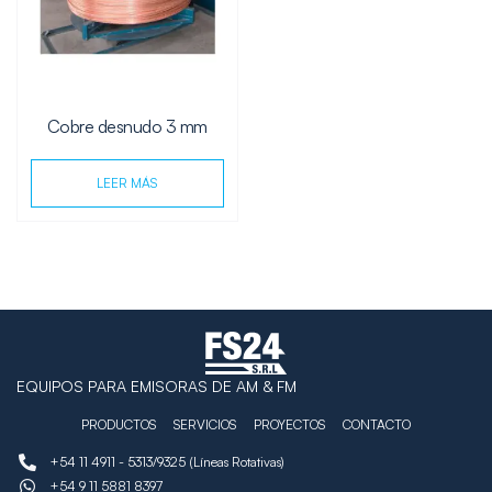
Cobre desnudo 3 mm
LEER MÁS
EQUIPOS PARA EMISORAS DE AM & FM
PRODUCTOS
SERVICIOS
PROYECTOS
CONTACTO
+54 11 4911 - 5313/9325 (Líneas Rotativas)
+54 9 11 5881 8397