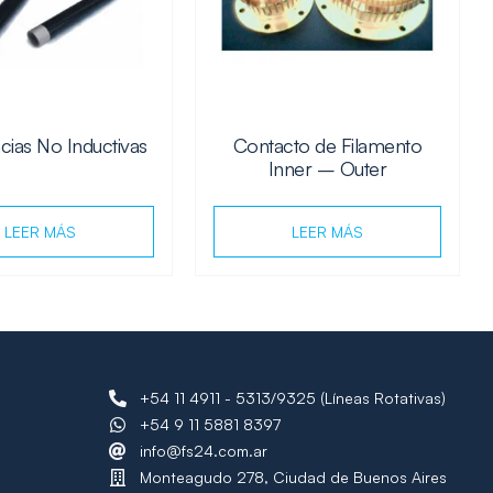
cias No Inductivas
Contacto de Filamento
Inner – Outer
LEER MÁS
LEER MÁS
+54 11 4911 - 5313/9325 (Líneas Rotativas)
+54 9 11 5881 8397
info@fs24.com.ar
Monteagudo 278, Ciudad de Buenos Aires