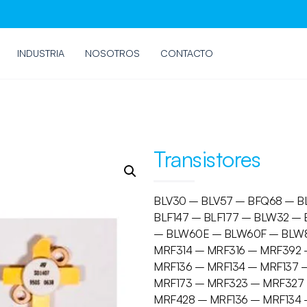
INDUSTRIA
NOSOTROS
CONTACTO
Transistores
BLV30 – BLV57 – BFQ68 – B
BLF147 – BLF177 – BLW32 –
– BLW60E – BLW60F – BLW8
MRF314 – MRF316 – MRF392 
MRF136 – MRF134 – MRF137 –
MRF173 – MRF323 – MRF327
MRF428 – MRF136 – MRF134 