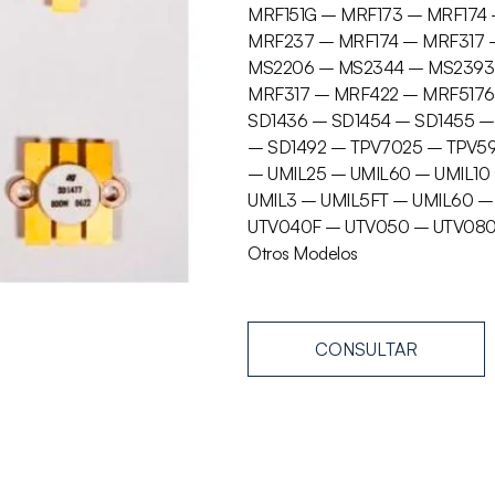
MRF151G – MRF173 – MRF174 
MRF237 – MRF174 – MRF317 
MS2206 – MS2344 – MS2393
MRF317 – MRF422 – MRF5176
SD1436 – SD1454 – SD1455 –
– SD1492 – TPV7025 – TPV59
– UMIL25 – UMIL60 – UMIL10
UMIL3 – UMIL5FT – UMIL60 
UTV040F – UTV050 – UTV080A
Otros Modelos
CONSULTAR