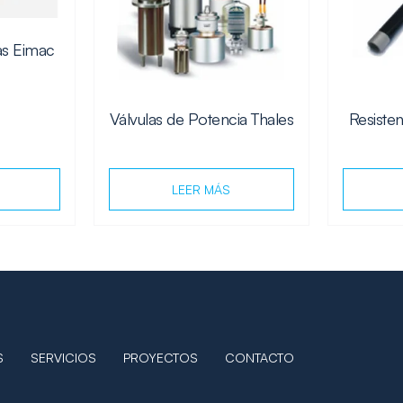
as Eimac
Válvulas de Potencia Thales
Resisten
LEER MÁS
S
SERVICIOS
PROYECTOS
CONTACTO