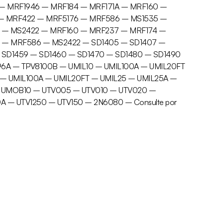
– MRF1946 – MRF184 – MRF171A – MRF160 –
– MRF422 – MRF5176 – MRF586 – MS1535 –
 – MS2422 – MRF160 – MRF237 – MRF174 –
 – MRF586 – MS2422 – SD1405 – SD1407 –
 SD1459 – SD1460 – SD1470 – SD1480 – SD1490
6A – TPV8100B – UMIL10 – UMIL100A – UMIL20FT
 – UMIL100A – UMIL20FT – UMIL25 – UMIL25A –
– UMOB10 – UTV005 – UTV010 – UTV020 –
 – UTV1250 – UTV150 – 2N6080 – Consulte por