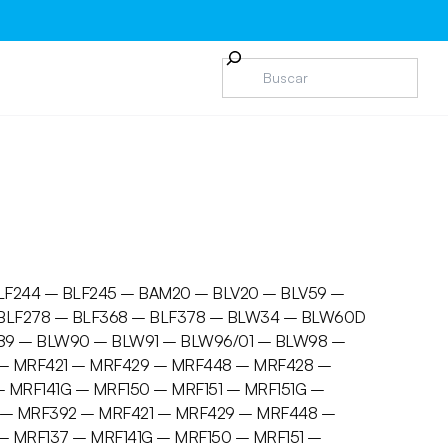
LF244 – BLF245 – BAM20 – BLV20 – BLV59 –
 BLF278 – BLF368 – BLF378 – BLW34 – BLW60D
9 – BLW90 – BLW91 – BLW96/01 – BLW98 –
– MRF421 – MRF429 – MRF448 – MRF428 –
 MRF141G – MRF150 – MRF151 – MRF151G –
 – MRF392 – MRF421 – MRF429 – MRF448 –
– MRF137 – MRF141G – MRF150 – MRF151 –