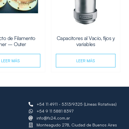
cto de Filamento
Capacitores al Vacío, fijos y
ner – Outer
variables
LEER MÁS
LEER MÁS
+54 11 4911 - 5313/9325 (Líneas Rotativas)
+54 9 11 5881 8397
info@fs24.com.ar
Monteagudo 278, Ciudad de Buenos Aires